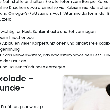
 Nährstoffe enthalten. Sie alle liefern zum Beispiel Kalzi
 ihre Knochen etwa dreimal so viel Kalzium wie Menschen.
 und Omega-3-Fettsäuren. Auch Vitamine dürfen in der E
ützen:
t wichtig für Haut, Schleimhäute und Sehvermögen.
 beim Knochenbau.
e Ablaufen vieler Körperfunktionen und bindet freie Radika
tgerinnung.
g für das Nervensystem, das Wachstum sowie den Fett- und
g der Haut an.
all und Hautentzündungen entgegen.
kolade –
Hunde-
 Ernährung nur wenige