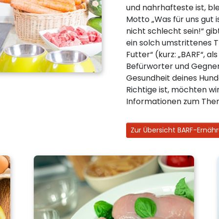
und nahrhafteste ist, b
Motto „Was für uns gut i
nicht schlecht sein!“ gi
ein solch umstrittenes 
Futter“ (kurz: „BARF“, al
Befürworter und Gegner.
Gesundheit deines Hund
Richtige ist, möchten wir
Informationen zum The
Zur Übersicht BARF-Ernäh