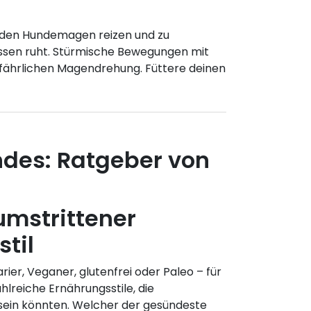
n den Hundemagen reizen und zu
ssen ruht. Stürmische Bewegungen mit
fährlichen Magendrehung. Füttere deinen
ndes: Ratgeber von
umstrittener
til
rier, Veganer, glutenfrei oder Paleo – für
hlreiche Ernährungsstile, die
 sein könnten. Welcher der gesündeste