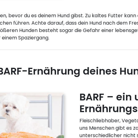
n, bevor du es deinem Hund gibst. Zu kaltes Futter kan
hen führen. Achte darauf, dass dein Hund nach dem Fre
rößeren Hunden besteht sogar die Gefahr einer lebensge
r einem Spaziergang.
 BARF-Ernährung deines Hu
BARF – ein 
Ernährungss
Fleischliebhaber, Vegeta
uns Menschen gibt es za
unterschiedlicher nicht