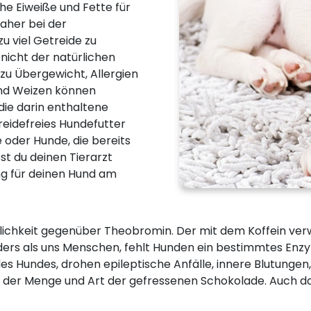
he Eiweiße und Fette für
aher bei der
u viel Getreide zu
 nicht der natürlichen
u Übergewicht, Allergien
und Weizen können
ie darin enthaltene
reidefreies Hundefutter
e oder Hunde, die bereits
test du deinen Tierarzt
g für deinen Hund am
glichkeit gegenüber Theobromin. Der mit dem Koffein ver
ders als uns Menschen, fehlt Hunden ein bestimmtes Enzy
 des Hundes, drohen epileptische Anfälle, innere Blutungen
 der Menge und Art der gefressenen Schokolade. Auch da